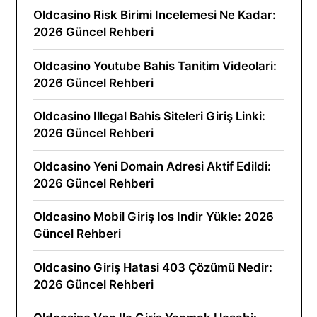
Oldcasino Risk Birimi Incelemesi Ne Kadar:
2026 Güncel Rehberi
Oldcasino Youtube Bahis Tanitim Videolari:
2026 Güncel Rehberi
Oldcasino Illegal Bahis Siteleri Giriş Linki:
2026 Güncel Rehberi
Oldcasino Yeni Domain Adresi Aktif Edildi:
2026 Güncel Rehberi
Oldcasino Mobil Giriş Ios Indir Yükle: 2026
Güncel Rehberi
Oldcasino Giriş Hatasi 403 Çözümü Nedir:
2026 Güncel Rehberi