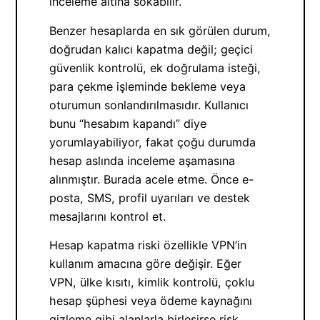
inceleme altına sokabilir.
Benzer hesaplarda en sık görülen durum,
doğrudan kalıcı kapatma değil; geçici
güvenlik kontrolü, ek doğrulama isteği,
para çekme işleminde bekleme veya
oturumun sonlandırılmasıdır. Kullanıcı
bunu “hesabım kapandı” diye
yorumlayabiliyor, fakat çoğu durumda
hesap aslında inceleme aşamasına
alınmıştır. Burada acele etme. Önce e-
posta, SMS, profil uyarıları ve destek
mesajlarını kontrol et.
Hesap kapatma riski özellikle VPN’in
kullanım amacına göre değişir. Eğer
VPN, ülke kısıtı, kimlik kontrolü, çoklu
hesap şüphesi veya ödeme kaynağını
gizleme gibi alanlarla birleşirse risk