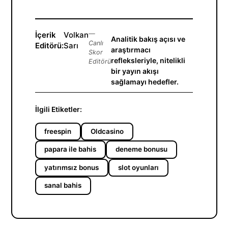
İçerik
Volkan
—
Analitik bakış açısı ve
Canlı
Editörü:
Sarı
araştırmacı
Skor
refleksleriyle, nitelikli
Editörü
bir yayın akışı
sağlamayı hedefler.
İlgili Etiketler:
freespin
Oldcasino
papara ile bahis
deneme bonusu
yatırımsız bonus
slot oyunları
sanal bahis