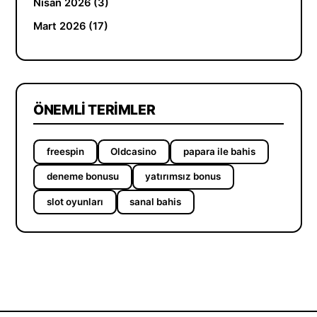
Nisan 2026 (3)
Mart 2026 (17)
ÖNEMLI TERIMLER
freespin
Oldcasino
papara ile bahis
deneme bonusu
yatırımsız bonus
slot oyunları
sanal bahis