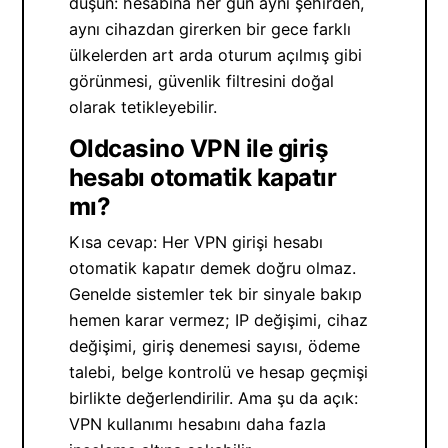
düşün: hesabına her gün aynı şehirden,
aynı cihazdan girerken bir gece farklı
ülkelerden art arda oturum açılmış gibi
görünmesi, güvenlik filtresini doğal
olarak tetikleyebilir.
Oldcasino VPN ile giriş
hesabı otomatik kapatır
mı?
Kısa cevap: Her VPN girişi hesabı
otomatik kapatır demek doğru olmaz.
Genelde sistemler tek bir sinyale bakıp
hemen karar vermez; IP değişimi, cihaz
değişimi, giriş denemesi sayısı, ödeme
talebi, belge kontrolü ve hesap geçmişi
birlikte değerlendirilir. Ama şu da açık:
VPN kullanımı hesabını daha fazla