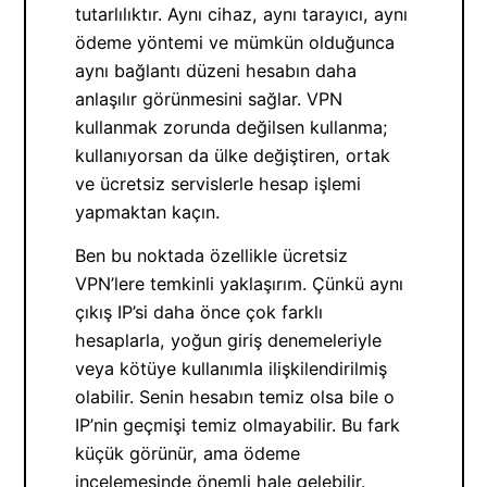
tutarlılıktır. Aynı cihaz, aynı tarayıcı, aynı
ödeme yöntemi ve mümkün olduğunca
aynı bağlantı düzeni hesabın daha
anlaşılır görünmesini sağlar. VPN
kullanmak zorunda değilsen kullanma;
kullanıyorsan da ülke değiştiren, ortak
ve ücretsiz servislerle hesap işlemi
yapmaktan kaçın.
Ben bu noktada özellikle ücretsiz
VPN’lere temkinli yaklaşırım. Çünkü aynı
çıkış IP’si daha önce çok farklı
hesaplarla, yoğun giriş denemeleriyle
veya kötüye kullanımla ilişkilendirilmiş
olabilir. Senin hesabın temiz olsa bile o
IP’nin geçmişi temiz olmayabilir. Bu fark
küçük görünür, ama ödeme
incelemesinde önemli hale gelebilir.