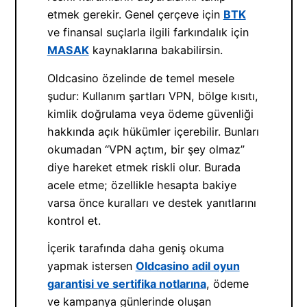
etmek gerekir. Genel çerçeve için
BTK
ve finansal suçlarla ilgili farkındalık için
MASAK
kaynaklarına bakabilirsin.
Oldcasino özelinde de temel mesele
şudur: Kullanım şartları VPN, bölge kısıtı,
kimlik doğrulama veya ödeme güvenliği
hakkında açık hükümler içerebilir. Bunları
okumadan “VPN açtım, bir şey olmaz”
diye hareket etmek riskli olur. Burada
acele etme; özellikle hesapta bakiye
varsa önce kuralları ve destek yanıtlarını
kontrol et.
İçerik tarafında daha geniş okuma
yapmak istersen
Oldcasino adil oyun
garantisi ve sertifika notlarına
, ödeme
ve kampanya günlerinde oluşan