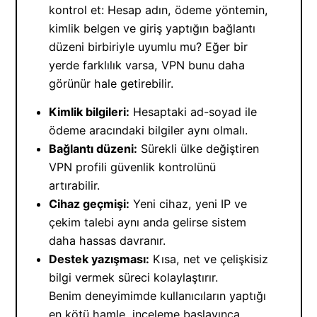
kontrol et: Hesap adın, ödeme yöntemin,
kimlik belgen ve giriş yaptığın bağlantı
düzeni birbiriyle uyumlu mu? Eğer bir
yerde farklılık varsa, VPN bunu daha
görünür hale getirebilir.
Kimlik bilgileri:
Hesaptaki ad-soyad ile
ödeme aracındaki bilgiler aynı olmalı.
Bağlantı düzeni:
Sürekli ülke değiştiren
VPN profili güvenlik kontrolünü
artırabilir.
Cihaz geçmişi:
Yeni cihaz, yeni IP ve
çekim talebi aynı anda gelirse sistem
daha hassas davranır.
Destek yazışması:
Kısa, net ve çelişkisiz
bilgi vermek süreci kolaylaştırır.
Benim deneyimimde kullanıcıların yaptığı
en kötü hamle, inceleme başlayınca