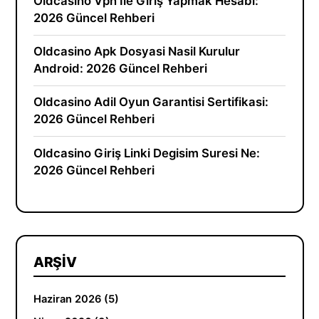
Oldcasino Vpn Ile Giriş Yapmak Hesabi:
2026 Güncel Rehberi
Oldcasino Apk Dosyasi Nasil Kurulur
Android: 2026 Güncel Rehberi
Oldcasino Adil Oyun Garantisi Sertifikasi:
2026 Güncel Rehberi
Oldcasino Giriş Linki Degisim Suresi Ne:
2026 Güncel Rehberi
ARŞIV
Haziran 2026 (5)