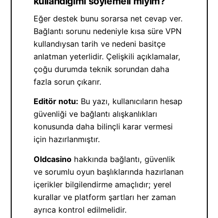
kullandığımı söylemeli miyim?
Eğer destek bunu sorarsa net cevap ver.
Bağlantı sorunu nedeniyle kısa süre VPN
kullandıysan tarih ve nedeni basitçe
anlatman yeterlidir. Çelişkili açıklamalar,
çoğu durumda teknik sorundan daha
fazla sorun çıkarır.
Editör notu:
Bu yazı, kullanıcıların hesap
güvenliği ve bağlantı alışkanlıkları
konusunda daha bilinçli karar vermesi
için hazırlanmıştır.
Oldcasino
hakkında bağlantı, güvenlik
ve sorumlu oyun başlıklarında hazırlanan
içerikler bilgilendirme amaçlıdır; yerel
kurallar ve platform şartları her zaman
ayrıca kontrol edilmelidir.