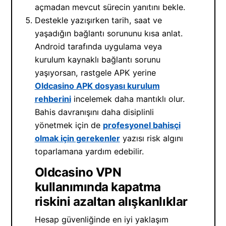
açmadan mevcut sürecin yanıtını bekle.
Destekle yazışırken tarih, saat ve
yaşadığın bağlantı sorununu kısa anlat.
Android tarafında uygulama veya
kurulum kaynaklı bağlantı sorunu
yaşıyorsan, rastgele APK yerine
Oldcasino APK dosyası kurulum
rehberini
incelemek daha mantıklı olur.
Bahis davranışını daha disiplinli
yönetmek için de
profesyonel bahisçi
olmak için gerekenler
yazısı risk algını
toparlamana yardım edebilir.
Oldcasino VPN
kullanımında kapatma
riskini azaltan alışkanlıklar
Hesap güvenliğinde en iyi yaklaşım