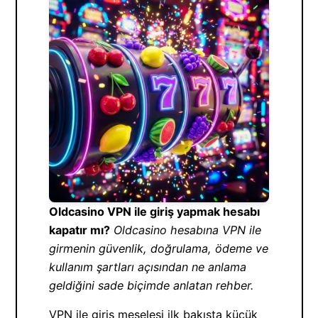
Oldcasino VPN ile giriş yapmak hesabı
kapatır mı?
Oldcasino hesabına VPN ile
girmenin güvenlik, doğrulama, ödeme ve
kullanım şartları açısından ne anlama
geldiğini sade biçimde anlatan rehber.
VPN ile giriş meselesi ilk bakışta küçük