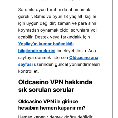
Sorumlu oyun tarafını da atlamamak
gerekir. Bahis ve oyun 18 yaş altı kişiler
için uygun değildir; zaman ve para sınırı
koymadan oynamak ciddi sorunlara yol
açabilir. Destek veya farkındalık için
Yeşilay’ın kumar bağımlılığı
bilgilendirmelerini
inceleyebilirsin. Ana
sayfaya dönmek istersen
Oldcasino ana
sayfası
üzerinden güncel yönlendirmeleri
kontrol et.
Oldcasino VPN hakkında
sık sorulan sorular
Oldcasino VPN ile girince
hesabım hemen kapanır mı?
Hemen kapanır demek doğru değildir.