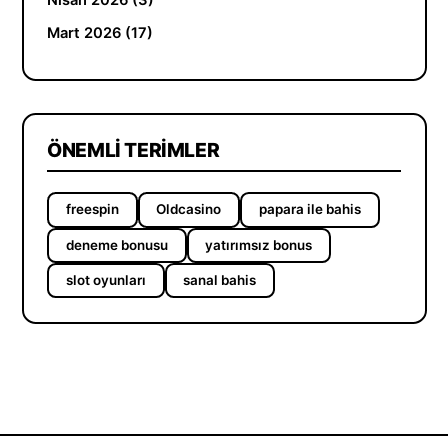
Mart 2026 (17)
ÖNEMLI TERIMLER
freespin
Oldcasino
papara ile bahis
deneme bonusu
yatırımsız bonus
slot oyunları
sanal bahis