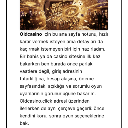
Oldcasino
için bu ana sayfa notunu, hızlı
karar vermek isteyen ama detayları da
kaçırmak istemeyen biri için hazırladım.
Bir bahis ya da casino sitesine ilk kez
bakarken ben burada önce parlak
vaatlere değil, giriş adresinin
tutarlılığına, hesap akışına, ödeme
sayfasındaki açıklığa ve sorumlu oyun
uyarılarının görünürlüğüne bakarım.
Oldcasino.click adresi üzerinden
ilerlerken de aynı çerçeve geçerli: önce
kendini koru, sonra oyun seçeneklerine
bak.