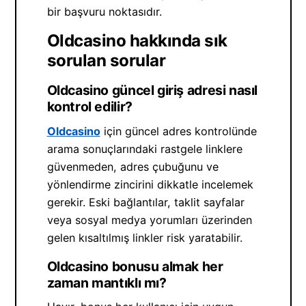
bir başvuru noktasıdır.
Oldcasino hakkında sık
sorulan sorular
Oldcasino güncel giriş adresi nasıl
kontrol edilir?
Oldcasino
için güncel adres kontrolünde
arama sonuçlarındaki rastgele linklere
güvenmeden, adres çubuğunu ve
yönlendirme zincirini dikkatle incelemek
gerekir. Eski bağlantılar, taklit sayfalar
veya sosyal medya yorumları üzerinden
gelen kısaltılmış linkler risk yaratabilir.
Oldcasino bonusu almak her
zaman mantıklı mı?