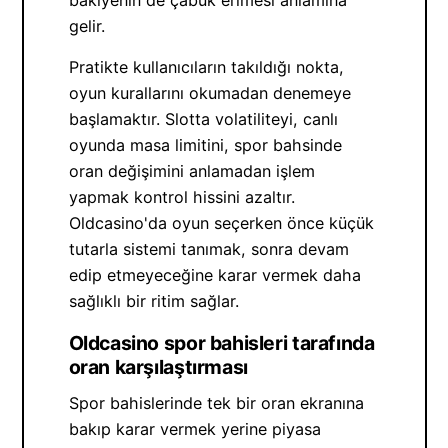
bakiyenin de çabuk erimesi anlamına
gelir.
Pratikte kullanıcıların takıldığı nokta,
oyun kurallarını okumadan denemeye
başlamaktır. Slotta volatiliteyi, canlı
oyunda masa limitini, spor bahsinde
oran değişimini anlamadan işlem
yapmak kontrol hissini azaltır.
Oldcasino'da oyun seçerken önce küçük
tutarla sistemi tanımak, sonra devam
edip etmeyeceğine karar vermek daha
sağlıklı bir ritim sağlar.
Oldcasino spor bahisleri tarafında
oran karşılaştırması
Spor bahislerinde tek bir oran ekranına
bakıp karar vermek yerine piyasa