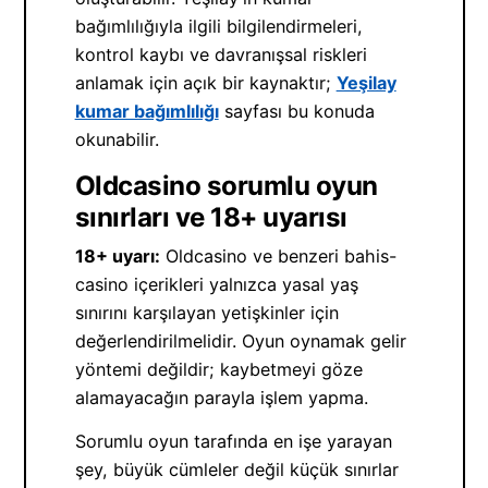
bağımlılığıyla ilgili bilgilendirmeleri,
kontrol kaybı ve davranışsal riskleri
anlamak için açık bir kaynaktır;
Yeşilay
kumar bağımlılığı
sayfası bu konuda
okunabilir.
Oldcasino sorumlu oyun
sınırları ve 18+ uyarısı
18+ uyarı:
Oldcasino ve benzeri bahis-
casino içerikleri yalnızca yasal yaş
sınırını karşılayan yetişkinler için
değerlendirilmelidir. Oyun oynamak gelir
yöntemi değildir; kaybetmeyi göze
alamayacağın parayla işlem yapma.
Sorumlu oyun tarafında en işe yarayan
şey, büyük cümleler değil küçük sınırlar