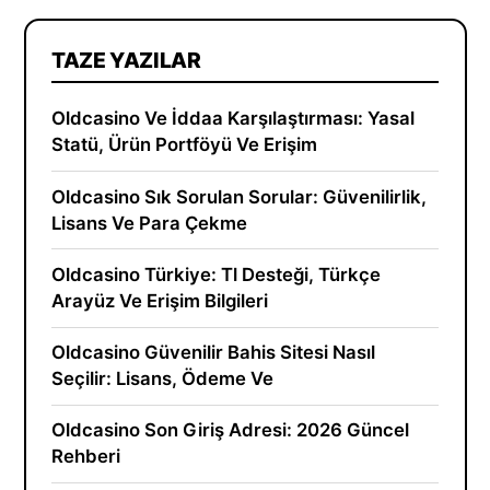
TAZE YAZILAR
Oldcasino Ve İddaa Karşılaştırması: Yasal
Statü, Ürün Portföyü Ve Erişim
Oldcasino Sık Sorulan Sorular: Güvenilirlik,
Lisans Ve Para Çekme
Oldcasino Türkiye: Tl Desteği, Türkçe
Arayüz Ve Erişim Bilgileri
Oldcasino Güvenilir Bahis Sitesi Nasıl
Seçilir: Lisans, Ödeme Ve
Oldcasino Son Giriş Adresi: 2026 Güncel
Rehberi