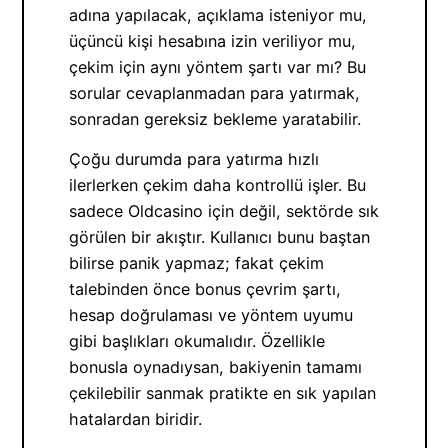
adına yapılacak, açıklama isteniyor mu,
üçüncü kişi hesabına izin veriliyor mu,
çekim için aynı yöntem şartı var mı? Bu
sorular cevaplanmadan para yatırmak,
sonradan gereksiz bekleme yaratabilir.
Çoğu durumda para yatırma hızlı
ilerlerken çekim daha kontrollü işler. Bu
sadece Oldcasino için değil, sektörde sık
görülen bir akıştır. Kullanıcı bunu baştan
bilirse panik yapmaz; fakat çekim
talebinden önce bonus çevrim şartı,
hesap doğrulaması ve yöntem uyumu
gibi başlıkları okumalıdır. Özellikle
bonusla oynadıysan, bakiyenin tamamı
çekilebilir sanmak pratikte en sık yapılan
hatalardan biridir.