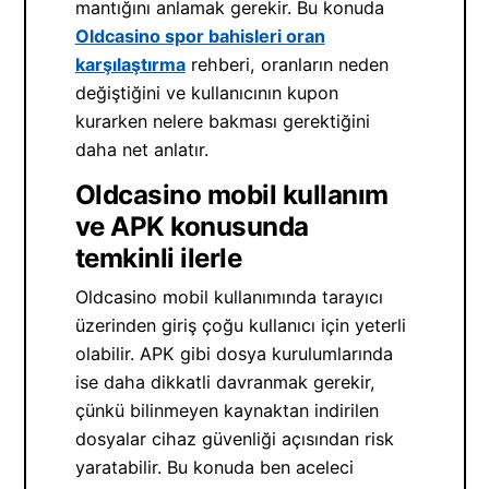
mantığını anlamak gerekir. Bu konuda
Oldcasino spor bahisleri oran
karşılaştırma
rehberi, oranların neden
değiştiğini ve kullanıcının kupon
kurarken nelere bakması gerektiğini
daha net anlatır.
Oldcasino mobil kullanım
ve APK konusunda
temkinli ilerle
Oldcasino mobil kullanımında tarayıcı
üzerinden giriş çoğu kullanıcı için yeterli
olabilir. APK gibi dosya kurulumlarında
ise daha dikkatli davranmak gerekir,
çünkü bilinmeyen kaynaktan indirilen
dosyalar cihaz güvenliği açısından risk
yaratabilir. Bu konuda ben aceleci