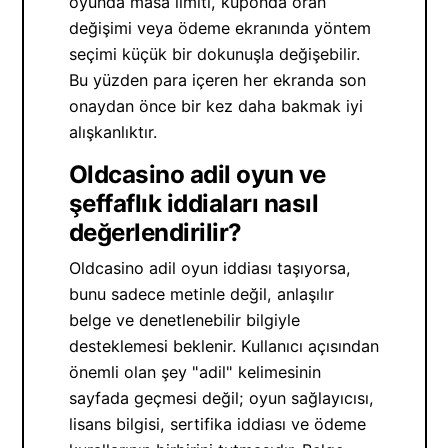
oyunda masa limiti, kuponda oran
değişimi veya ödeme ekranında yöntem
seçimi küçük bir dokunuşla değişebilir.
Bu yüzden para içeren her ekranda son
onaydan önce bir kez daha bakmak iyi
alışkanlıktır.
Oldcasino adil oyun ve
şeffaflık iddiaları nasıl
değerlendirilir?
Oldcasino adil oyun iddiası taşıyorsa,
bunu sadece metinle değil, anlaşılır
belge ve denetlenebilir bilgiyle
desteklemesi beklenir. Kullanıcı açısından
önemli olan şey "adil" kelimesinin
sayfada geçmesi değil; oyun sağlayıcısı,
lisans bilgisi, sertifika iddiası ve ödeme