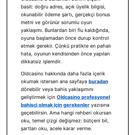
basit: doğru adres, açık üyelik bilgisi,
okunabilir ödeme şartı, gerçekçi bonus
metni ve görünür sorumlu oyun
yaklaşımı. Bunlardan biri flu kaldığında,
oyuna başlamadan önce durup kontrol
etmek gerekir. Çünkü pratikte en pahalı
hata, oyunun kendisinden önce yapılan
dikkatsiz işlemdir.
Oldcasino hakkında daha fazla içerik
okumak istersen ana sayfaya
buradan
dönebilir veya bahis yaklaşımını
geliştirmek için
Oldcasino profesyonel
bahisçi olmak için gerekenler
yazısına
geçebilirsin. Ama hangi rehberi okursan
oku, temel çizgi değişmez: bütçeni bil,
şartları oku, acele karar verme.